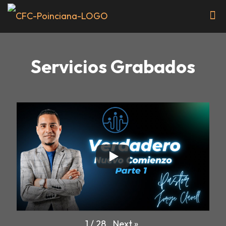
Servicios Grabados
Next
»
1
/
28