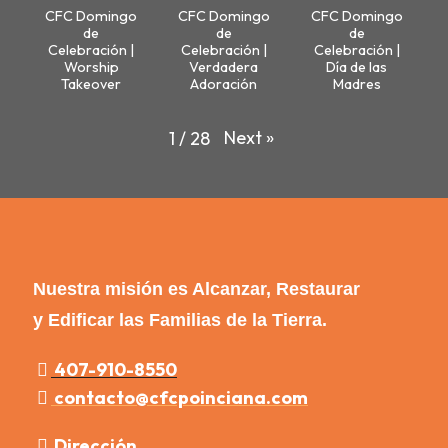
CFC Domingo
CFC Domingo
CFC Domingo
de
de
de
Celebración |
Celebración |
Celebración |
Worship
Verdadera
Día de las
Takeover
Adoración
Madres
Next
»
1
/
28
Nuestra misión es Alcanzar, Restaurar
y Edificar las Familias de la Tierra.
407-910-8550
contacto@cfcpoinciana.com
Dirección